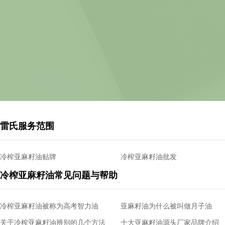
雷氏服务范围
冷榨亚麻籽油贴牌
冷榨亚麻籽油批发
冷榨亚麻籽油常见问题与帮助
冷榨亚麻籽油被称为高考智力油
亚麻籽油为什么被叫做月子油
关于冷榨亚麻籽油辨别的几个方法
十大亚麻籽油源头厂家品牌介绍