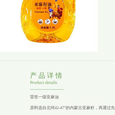
产品详情
Product details
雷世一级亚麻油
原料选自北纬42-47°的内蒙古亚麻籽，再