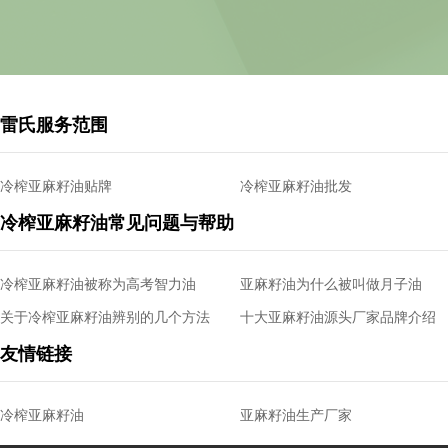
雷氏服务范围
冷榨亚麻籽油贴牌
冷榨亚麻籽油批发
冷榨亚麻籽油常见问题与帮助
冷榨亚麻籽油被称为高考智力油
亚麻籽油为什么被叫做月子油
关于冷榨亚麻籽油辨别的几个方法
十大亚麻籽油源头厂家品牌介绍
友情链接
冷榨亚麻籽油
亚麻籽油生产厂家